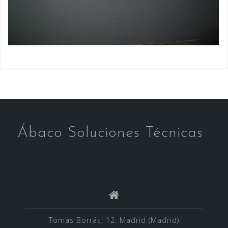
Ábaco Soluciones Técnicas
Tomás Borrás, 12. Madrid (Madrid)