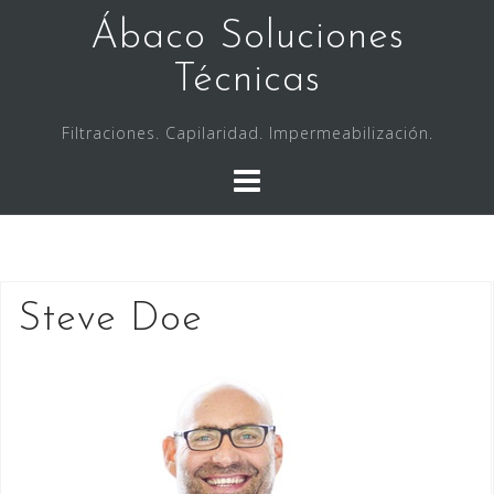
Saltar
Ábaco Soluciones
al
contenido
Técnicas
Filtraciones. Capilaridad. Impermeabilización.
Steve Doe