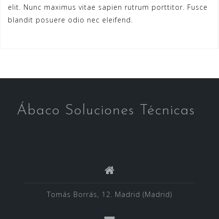
elit. Nunc maximus vitae sapien rutrum porttitor. Fusce
blandit posuere odio nec eleifend.
Ábaco Soluciones Técnicas
Tomás Borrás, 12. Madrid (Madrid)