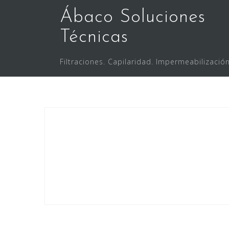
Saltar
Ábaco Soluciones
al
contenido
Técnicas
Filtraciones. Capilaridad. Impermeabilización