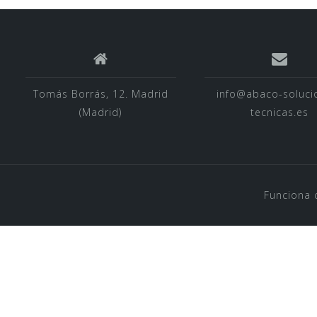
Tomás Borrás, 12. Madrid
info@abaco-soluci
(Madrid)
tecnicas.es
Funciona 