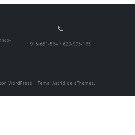
ones-
915-651-564 / 620-995-165
con WordPress
|
Tema:
Astrid
de aThemes.