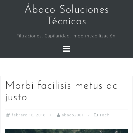
Saltar
Ábaco Soluciones
al
contenido
Técnicas
Filtraciones. Capilaridad. Impermeabilización.
Morbi facilisis metus ac
justo
febrero 18, 2016
abaco2001
Tech