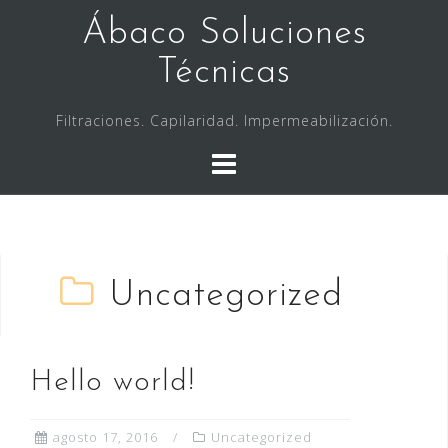
Saltar
Ábaco Soluciones
al
contenido
Técnicas
Filtraciones. Capilaridad. Impermeabilización.
Uncategorized
Hello world!
agosto 17, 2016
Uncategorized