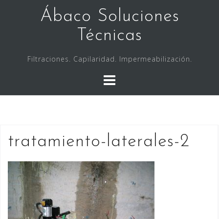
Saltar
Ábaco Soluciones
al
contenido
Técnicas
Filtraciones. Capilaridad. Impermeabilización.
tratamiento-laterales-2